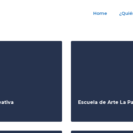
Home
¿Quié
eativa
Escuela de Arte La P