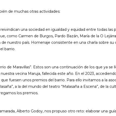
bién de muchas otras actividades:
eivindican una sociedad en igualdad y equidad entre todas las pe
s… que, como Carmen de Burgos, Pardo Bazán, María de la O Lejár
ia de nuestro país. Homenaje consistente en una charla sobre su
l barrio.
arrio de Maravillas”. Estos son una continuación de los que ya se 
nuestra vecina Maruja, fallecida este año. En el 2023, accediendo
 que fuesen unos premios del barrio. Para ello invitamos a la as
asaña”, a la del mundo del teatro “Malasaña a Escena”, de la cu
tregamos los premios.
rada, Alberto Godoy, nos propuso otro reto: elaborar una guía s