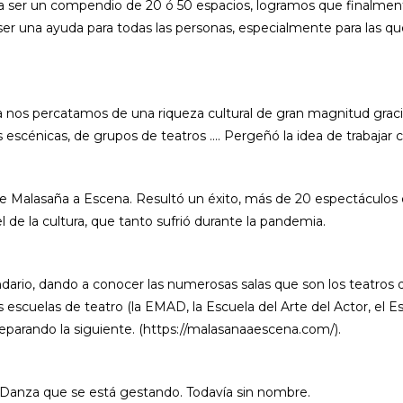
a a ser un compendio de 20 ó 50 espacios, logramos que finalme
er una ayuda para todas las personas, especialmente para las qu
a nos percatamos de una riqueza cultural de gran magnitud grac
es escénicas, de grupos de teatros …. Pergeñó la idea de trabajar
e Malasaña a Escena. Resultó un éxito, más de 20 espectáculos 
l de la cultura, que tanto sufrió durante la pandemia.
ndario, dando a conocer las numerosas salas que son los teatros del
s escuelas de teatro (la EMAD, la Escuela del Arte del Actor, el 
parando la siguiente. (https://malasanaaescena.com/).
Danza que se está gestando. Todavía sin nombre.