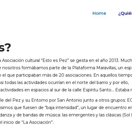
Home
¿Quié
s?
a Asociación cultural “Esto es Pez” se gesta en el año 2013. Muc
e nosotros formábamos parte de la Plataforma Maravillas, un esp
n el que participaban más de 20 asociaciones. En aquellos tiemp
si todas las actividades ocurrían en el norte del barrio y por ello,
ividades en espacios al sur de la calle Espíritu Santo… Estaba 
e del Pez y su Entorno por San Antonio junto a otros grupos: E
isimos que fuesen de “baja intensidad”, un lugar de encuentro en
e danza y de bandas de música: las emergentes y las clásicas (Sol
l inicio de “La Asociación”.