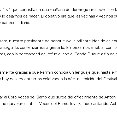
ez” que consistía en una mañana de domingo sin coches en la c
 lo dejamos de hacer. El objetivo era que las vecinas y vecinos pu
 padece a diario.
oro, nuestro presidente de honor, tuvo la brillante idea de cele
onseguirlo, comenzamos a gestarlo. Empezamos a hablar con los 
ventos, con la hermandad del refugio, con el Conde Duque a fin d
mente gracias a que Fermín conocía un lenguaje que, hasta en
y hoy nos encontramos celebrando la décima edición del Festival
 al Coro Voces del Barrio que surge del ofrecimiento de Antonio 
ue quisieran cantar… Voces del Barrio lleva 5 años cantando. Ac