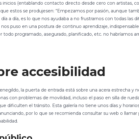
s sus inicios (entablando contacto directo desde cero con artistas, 
que estos se produjesen: “Empezamos por pasión, aunque tambi
el día a día, es lo que nos ayudaba a no frustrarnos con todas las
os puso en una postura de continuo aprendizaje, indispensable p
 todo programado, asegurado, planificado, etc. no habríamos a
re accesibilidad
menegildo, la puerta de entrada está sobre una acera estrecha 
onas con problemas de movilidad, incluso el paso en silla de rued
 dificulten el tránsito. Esta galería no tiene unos días y horarios
anunciando, por lo que se recomienda consultar su web o llamar p
abilidad.
público