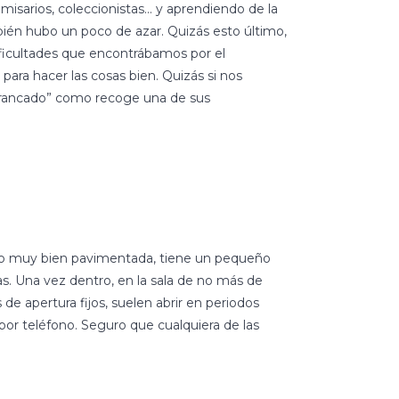
comisarios, coleccionistas… y aprendiendo de la
én hubo un poco de azar. Quizás esto último,
 dificultades que encontrábamos por el
ara hacer las cosas bien. Quizás si nos
rrancado” como recoge una de sus
y no muy bien pavimentada, tiene un pequeño
as. Una vez dentro, en la sala de no más de
 de apertura fijos, suelen abrir en periodos
or teléfono. Seguro que cualquiera de las