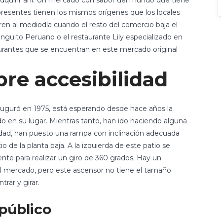
adquirir ahí. Un mercado con sabor del mundo que tiene
 presentes tienen los mismos orígenes que los locales
en al mediodía cuando el resto del comercio baja el
ringuito Peruano o el restaurante Lily especializado en
urantes que se encuentran en este mercado original
re accesibilidad
auguró en 1975, está esperando desde hace años la
 en su lugar. Mientras tanto, han ido haciendo alguna
idad, han puesto una rampa con inclinación adecuada
 de la planta baja. A la izquierda de este patio se
nte para realizar un giro de 360 grados. Hay un
el mercado, pero este ascensor no tiene el tamaño
trar y girar.
público