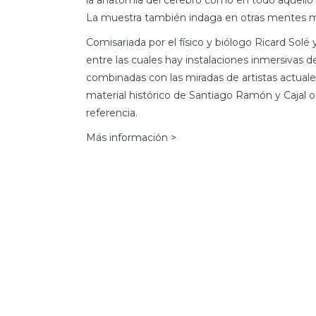
la anatomía del cerebro como en todo aquello q
La muestra también indaga en otras mentes más a
Comisariada por el físico y biólogo
Ricard Solé
y
entre las cuales hay instalaciones inmersivas 
combinadas con las miradas de artistas actua
material histórico de Santiago Ramón y Cajal o
referencia.
Más información >