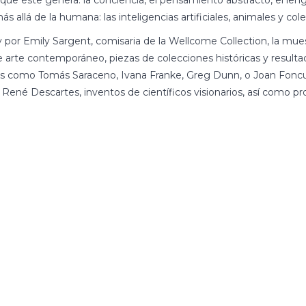
ue éste genera: la conciencia, el pensamiento abstracto, el leng
llá de la humana: las inteligencias artificiales, animales y cole
 por
Emily Sargent
, comisaria de la Wellcome Collection, la mue
de arte contemporáneo, piezas de colecciones históricas y resulta
les como Tomás Saraceno, Ivana Franke, Greg Dunn, o Joan Foncu
 René Descartes, inventos de científicos visionarios, así como pr