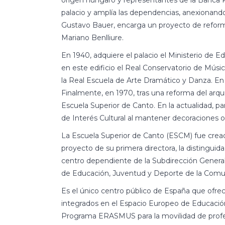
origen húngaro y representantes de la Banca 
palacio y amplía las dependencias, anexionando
Gustavo Bauer, encarga un proyecto de reforma 
Mariano Benlliure.
En 1940, adquiere el palacio el Ministerio de E
en este edificio el Real Conservatorio de Músi
la Real Escuela de Arte Dramático y Danza. En 1
Finalmente, en 1970, tras una reforma del arqui
Escuela Superior de Canto. En la actualidad, 
de Interés Cultural al mantener decoraciones or
La Escuela Superior de Canto (ESCM) fue cread
proyecto de su primera directora, la distinguid
centro dependiente de la Subdirección General
de Educación, Juventud y Deporte de la Comu
Es el único centro público de España que ofre
integrados en el Espacio Europeo de Educación
Programa ERASMUS para la movilidad de profes