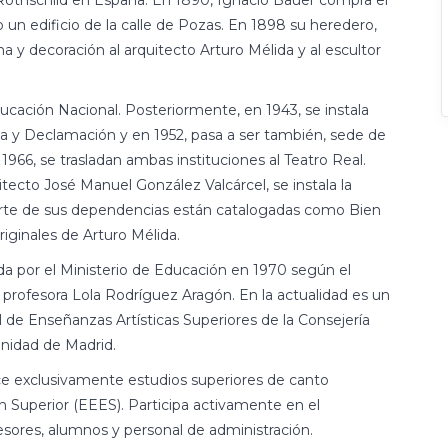
Rothschild en España. En 1890, Ignacio Bauer compra el
 un edificio de la calle de Pozas. En 1898 su heredero,
y decoración al arquitecto Arturo Mélida y al escultor
ducación Nacional. Posteriormente, en 1943, se instala
ca y Declamación y en 1952, pasa a ser también, sede de
966, se trasladan ambas instituciones al Teatro Real.
tecto José Manuel González Valcárcel, se instala la
parte de sus dependencias están catalogadas como Bien
iginales de Arturo Mélida.
a por el Ministerio de Educación en 1970 según el
a profesora Lola Rodríguez Aragón. En la actualidad es un
 de Enseñanzas Artísticas Superiores de la Consejería
nidad de Madrid.
ce exclusivamente estudios superiores de canto
 Superior (EEES). Participa activamente en el
ores, alumnos y personal de administración.