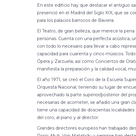
En este edificio hay que destacar el antiguo sa
presenció en el Madrid del Siglo XIX, que se co
para los palacios barrocos de Baviera.
El Teatro, de gran belleza, que merece la pena
personas. Cuenta con una perfecta acústica, 
con todo lo necesario para llevar a cabo repres
capacidad para cuarenta y cinco músicos. Todo
Ópera y Zarzuela, así como Conciertos de Orato
manifiesta la preparación y la calidad vocal, mus
El año 1971, se creó el Coro de la Escuela Sup
Orquesta Nacional, teniendo su lugar de encuen
aprovechado la parte superior/posterior del pr
necesarias de acometer, se añadió una gran clar
tiene una capacidad de doscientas localidades di
del coro, al piano y al director.
Grandes directores europeos han trabajado desd
Rossi, Muti, Von Matatick- y siempre han desta