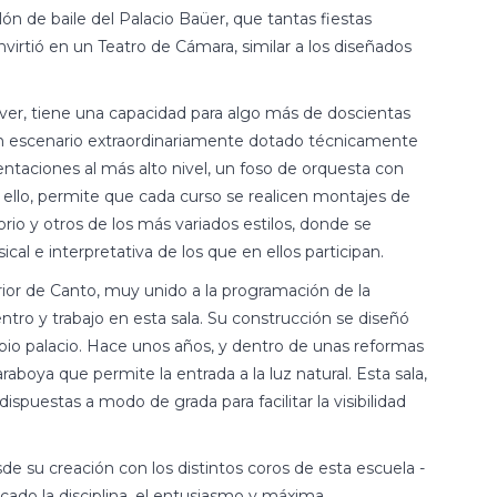
lón de baile del Palacio Baüer, que tantas fiestas
nvirtió en un Teatro de Cámara, similar a los diseñados
 ver, tiene una capacidad para algo más de doscientas
un escenario extraordinariamente dotado técnicamente
entaciones al más alto nivel, un foso de orquesta con
 ello, permite que cada curso se realicen montajes de
rio y otros de los más variados estilos, donde se
ical e interpretativa de los que en ellos participan.
erior de Canto, muy unido a la programación de la
tro y trabajo en esta sala. Su construcción se diseñó
opio palacio. Hace unos años, y dentro de unas reformas
aboya que permite la entrada a la luz natural. Esta sala,
spuestas a modo de grada para facilitar la visibilidad
e su creación con los distintos coros de esta escuela -
cado la disciplina, el entusiasmo y máxima