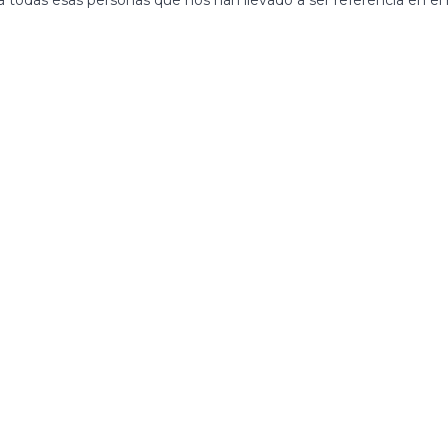
a todas esas personas que nos han llevado a ser referencia en e